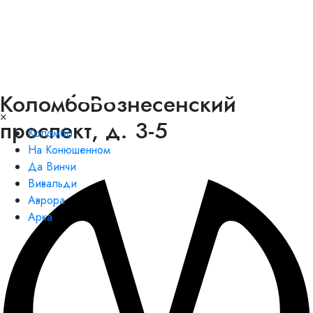
Коломбо
Вознесенский
×
проспект, д. 3-5
Коломбо
На Конюшенном
Да Винчи
Вивальди
Аврора
Арка