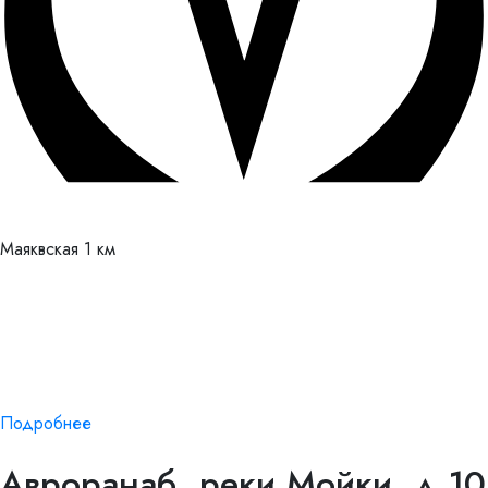
Маяквская
1 км
Подробнее
Аврора
наб. реки Мойки, д.10