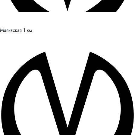
Маяквская
1 км