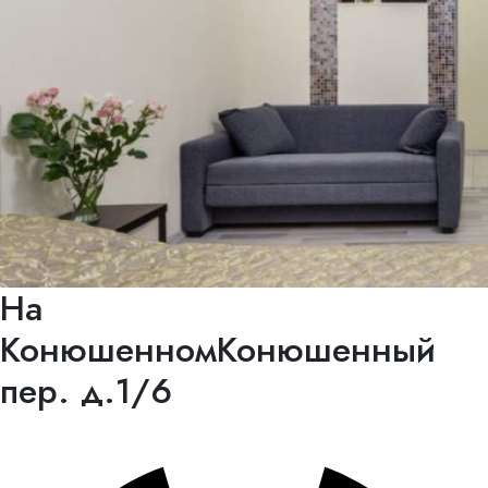
На
Конюшенном
Конюшенный
пер. д.1/6